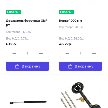
в наличии
в наличии
Держатель форсунки G1/F
Копье 1000 мм
PT
Код товара:
PK-0371
Код товара:
PK-0217
Без НДС: 5.72р.
Без НДС: 38.56р.
6.86р.
46.27р.
В корзину
В корзину