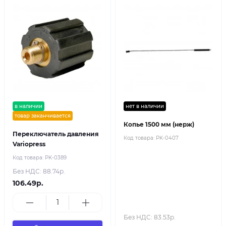
в наличии
нет в наличии
товар заканчивается
Копье 1500 мм (нерж)
Переключатель давления
Код товара:
PK-0407
Variopress
Код товара:
PK-0389
Без НДС: 88.74р.
106.49р.
Без НДС: 83.53р.