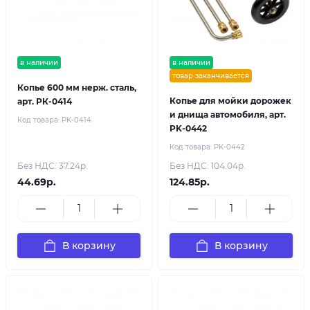
в наличии
в наличии
товар заканчивается
Копье 600 мм нерж. сталь,
Копье для мойки дорожек
арт. РК-0414
и днища автомобиля, арт.
Код товара:
PK-0414
PK-0442
Код товара:
PK-0442
Без НДС: 37.24р.
Без НДС: 104.04р.
44.69р.
124.85р.
В корзину
В корзину