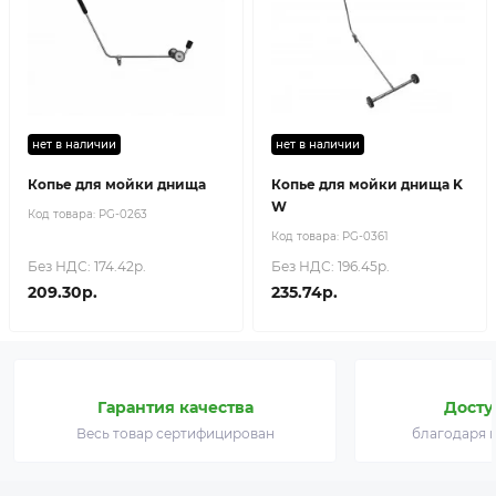
нет в наличии
нет в наличии
Копье для мойки днища
Копье для мойки днища K
W
Код товара:
PG-0263
Код товара:
PG-0361
Без НДС: 174.42р.
Без НДС: 196.45р.
209.30р.
235.74р.
Гарантия качества
Досту
Весь товар сертифицирован
благодаря 