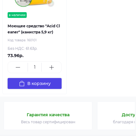
в наличии
Моющее средство "Acid Cl
eaner" (канистра 5,9 кг)
Код товара:
160101
Без НДС: 61.63р.
73.96р.
В корзину
Гарантия качества
Досту
Весь товар сертифицирован
благодаря 