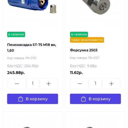
в наличии
в наличии
товар заканчивается
Пенонасадка ST-75 M18 вн,
Форсунка 2503
1,60
Код товара:
PK-0211
Код товара:
PK-0151
Без НДС: 204.90р.
Без НДС: 9.68р.
245.88р.
11.62р.
В корзину
В корзину