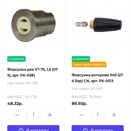
в наличии
в наличии
товар заканчивается
Форсунка для ST-75, 1,6 (07
Форсунка роторная 045 (27
5), арт. РК-0381
6 бар) CN, арт. PK-0513
Код товара:
PK-0381
Код товара:
PK-0513
Без НДС: 40.27р.
Без НДС: 74.94р.
48.32р.
89.93р.
В корзину
В корзину