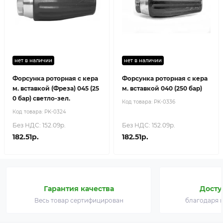
нет в наличии
нет в наличии
Форсунка роторная с кера
Форсунка роторная с кера
м. вставкой (Фреза) 045 (25
м. вставкой 040 (250 бар)
0 бар) светло-зел.
Код товара:
PK-0336
Код товара:
PK-0324
Без НДС: 152.09р.
Без НДС: 152.09р.
182.51р.
182.51р.
Гарантия качества
Досту
Весь товар сертифицирован
благодаря 