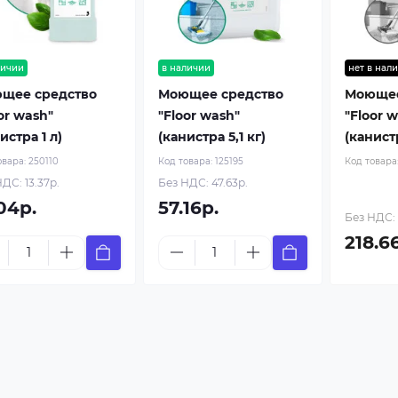
личии
в наличии
нет в нал
щее средство
Моющее средство
Моющее
or wash"
"Floor wash"
"Floor 
истра 1 л)
(канистра 5,1 кг)
(канистр
овара:
250110
Код товара:
125195
Код товара
ДС: 13.37р.
Без НДС: 47.63р.
04р.
57.16р.
Без НДС: 
218.6