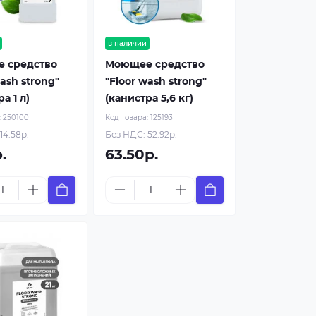
в наличии
 средство
Моющее средство
wash strong"
"Floor wash strong"
а 1 л)
(канистра 5,6 кг)
:
250100
Код товара:
125193
14.58р.
Без НДС: 52.92р.
.
63.50р.