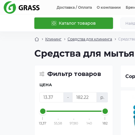
Доставка / Оплата
О компании
Бре
Каталог товаров
Клининг
Средства для клининга
Средства
Средства для мытья
Фильтр товаров
Сор
ЦЕНА
-
р.
13,37
55,58
97,80
140
182