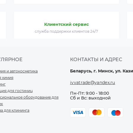
Клиентский сервис
служба поддержки клиентов 24/7
УЛЯРНОЕ
КОНТАКТЫ И АДРЕС
Беларусь, г. Минск, ул. Кази
мия и автокосметика
я химия
ivvatrade@yandex.ru
инг
ция для гостиниц
Пн-Пт: 9:00 - 18:00
сиональное оборудование для
Сб и Вс: выходной
ек
ва для клининга