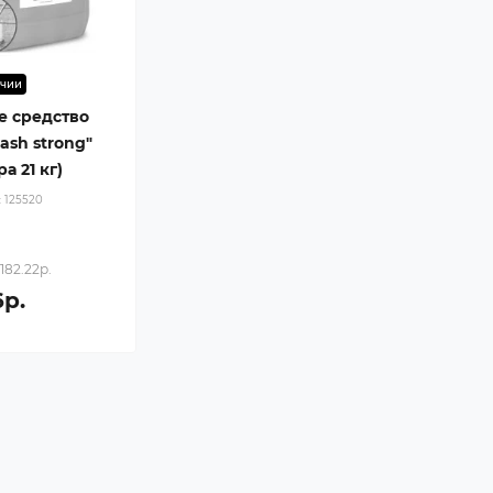
ичии
 средство
wash strong"
а 21 кг)
:
125520
182.22р.
6р.