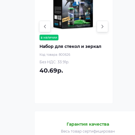
в наличии
Набор для стекол и зеркал
Код товара:
800626
Без НДС: 33.91р.
40.69р.
Гарантия качества
Весь товар сертифицирован