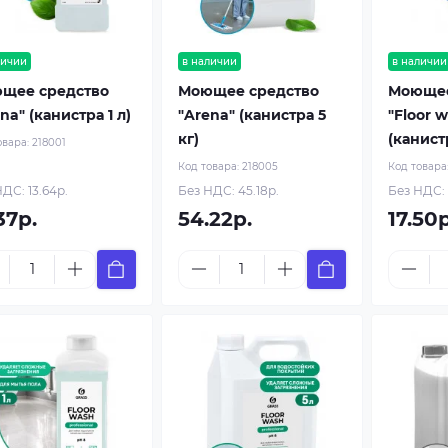
личии
в наличии
в наличии
щее средство
Моющее средство
Моющее
na" (канистра 1 л)
"Arena" (канистра 5
"Floor 
кг)
(канистр
овара:
218001
Код товара:
218005
Код товара
ДС: 13.64р.
Без НДС: 45.18р.
Без НДС: 
37р.
54.22р.
17.50р