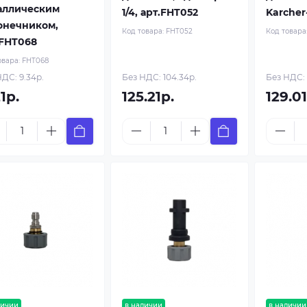
аллическим
1/4, арт.FHT052
Karcher
онечником,
Код товара:
FHT052
Код товара
.FHT068
овара:
FHT068
ДС: 9.34р.
Без НДС: 104.34р.
Без НДС: 
21р.
125.21р.
129.01
личии
в наличии
в наличии