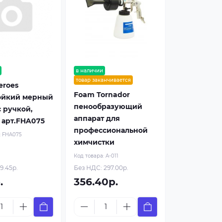
в наличии
товар заканчивается
eroes
Foam Tornador
ойкий мерный
пенообразующий
с ручкой,
аппарат для
 арт.FHA075
профессиональной
:
FHA075
химчистки
Код товара:
A-011
9.45р.
Без НДС: 297.00р.
.
356.40р.