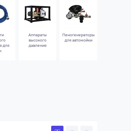
ги
Аппараты
Пеногенераторы
ого
высокого
для автомойки
я для
давления
к