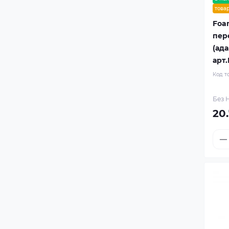
това
Foa
пер
(ада
арт
Код т
Без Н
20.