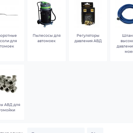
воротные
Пылесосы для
Регуляторы
Шлан
соли для
автомоек
давления АВД
высок
втомоек
давлени
мое
ы АВД для
томойки