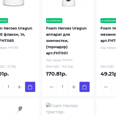
личии
в наличии
в наличии
m Heroes Uragun
Foam Heroes Uragun
Foam H
E флакон, 1л,
аппарат для
механи
.FHT065
химчистки,
арт.FHT
(торнадор)
овара:
FHT065
Код товара
арт.FHT001
Код товара:
FHT001
ДС: 12.51р.
Без НДС: 142.34р.
Без НДС: 
01р.
170.81р.
49.21