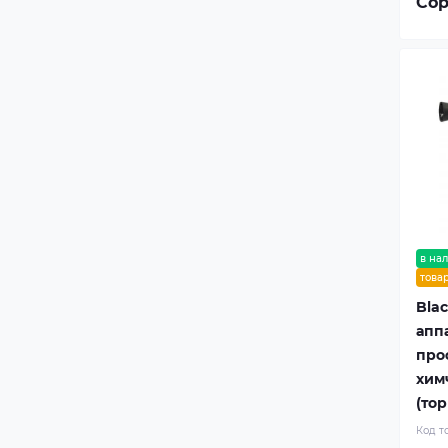
Сор
в на
това
Blac
апп
про
хим
(то
Код т