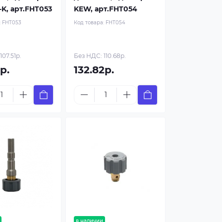
-K, арт.FHT053
KEW, арт.FHT054
:
FHT053
Код товара:
FHT054
107.51р.
Без НДС: 110.68р.
р.
132.82р.
в наличии