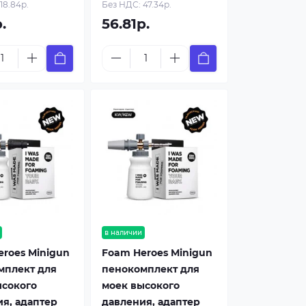
18.84р.
Без НДС: 47.34р.
.
56.81р.
в наличии
roes Minigun
Foam Heroes Minigun
мплект для
пенокомплект для
ысокого
моек высокого
я, адаптер
давления, адаптер