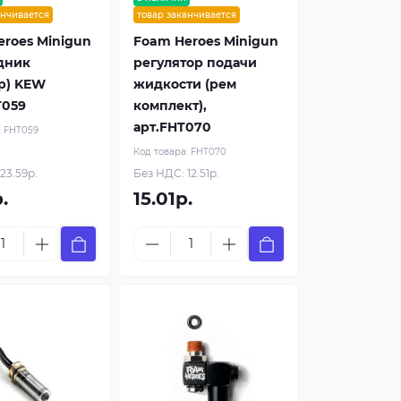
анчивается
товар заканчивается
roes Minigun
Foam Heroes Minigun
дник
регулятор подачи
р) KEW
жидкости (рем
T059
комплект),
арт.FHT070
:
FHT059
Код товара:
FHT070
23.59р.
Без НДС: 12.51р.
.
15.01р.