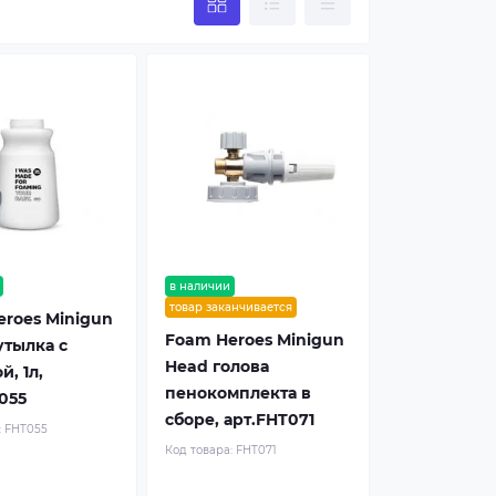
в наличии
товар заканчивается
roes Minigun
Foam Heroes Minigun
тылка c
Head голова
, 1л,
пенокомплекта в
055
сборе, арт.FHT071
:
FHT055
Код товара:
FHT071