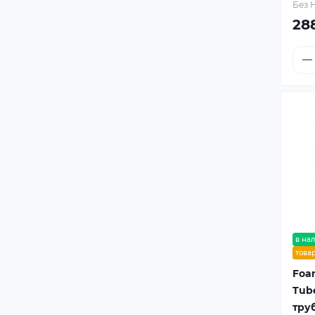
Без 
28
в на
това
Foa
Tub
труб