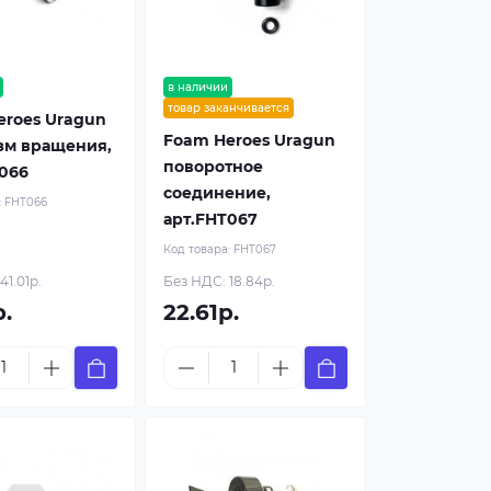
в наличии
товар заканчивается
eroes Uragun
Foam Heroes Uragun
зм вращения,
поворотное
066
соединение,
:
FHT066
арт.FHT067
Код товара:
FHT067
41.01р.
Без НДС: 18.84р.
р.
22.61р.