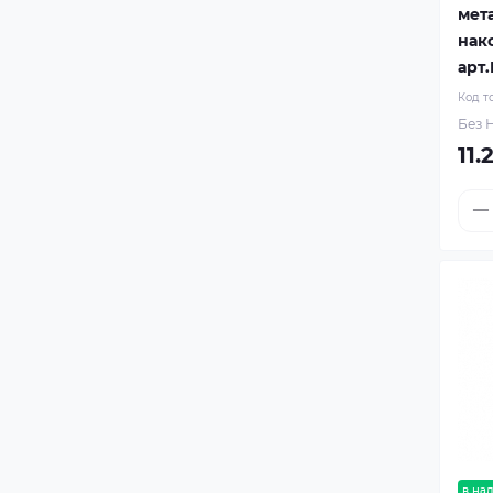
мет
нак
арт
Код т
Без Н
11.
в на