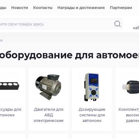
нды
Новости
Контакты
Награды и достижения
Партнерам
ка
ек
оборудование для автомое
ссуары для
Двигатели для
Дозирующие
Комплек
втомоек
АВД
системы для
высок
электрические
автомоек
давле