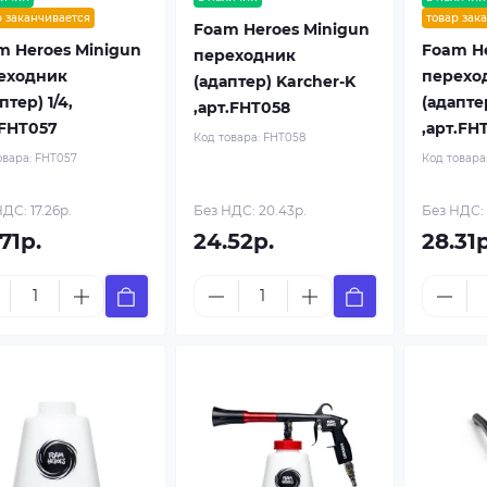
р заканчивается
товар зак
Foam Heroes Minigun
m Heroes Minigun
Foam He
переходник
еходник
перехо
(адаптер) Karcher-K
птер) 1/4,
(адапте
,арт.FHT058
.FHT057
,арт.FH
Код товара:
FHT058
овара:
FHT057
Код товара
ДС: 17.26р.
Без НДС: 20.43р.
Без НДС: 
71р.
24.52р.
28.31р