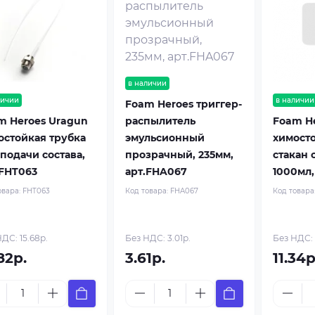
в наличии
личии
в наличии
Foam Heroes триггер-
m Heroes Uragun
Foam H
распылитель
остойкая трубка
химост
эмульсионный
 подачи состава,
стакан 
прозрачный, 235мм,
.FHT063
1000мл,
арт.FHA067
овара:
FHT063
Код товара
Код товара:
FHA067
ДС: 15.68р.
Без НДС: 3.01р.
Без НДС: 
82р.
3.61р.
11.34р