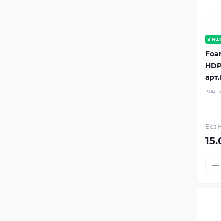
в на
Foa
HDP
арт
Код т
Без Н
15.