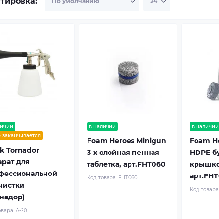
тировка:
личии
в наличии
в наличии
р заканчивается
Foam Heroes Minigun
Foam He
k Tornador
3-х слойная пенная
HDPE бу
арат для
таблетка, арт.FHT060
крышкой
фессиональной
арт.FHT
Код товара:
FHT060
чистки
Код товара
рнадор)
овара:
A-20