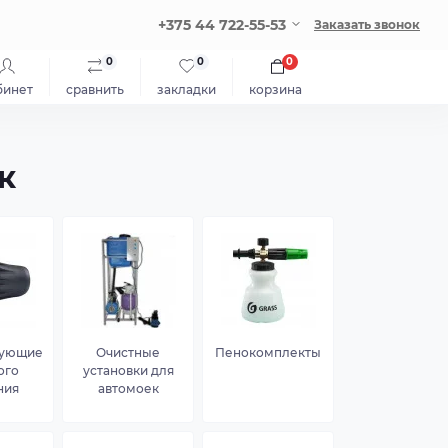
+375 44 722-55-53
Заказать звонок
0
0
0
бинет
сравнить
закладки
корзина
к
тующие
Очистные
Пенокомплекты
ого
установки для
ния
автомоек