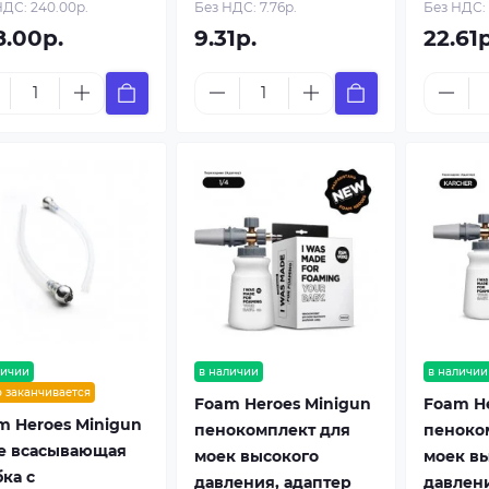
НДС: 240.00р.
Без НДС: 7.76р.
Без НДС: 
8.00р.
9.31р.
22.61р
личии
в наличии
в наличии
р заканчивается
Foam Heroes Minigun
Foam He
m Heroes Minigun
пенокомплект для
пеноко
e всасывающая
моек высокого
моек в
ка с
давления, адаптер
давлени