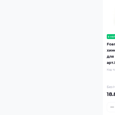
в на
Foa
хим
для
арт
Код т
Без Н
18.