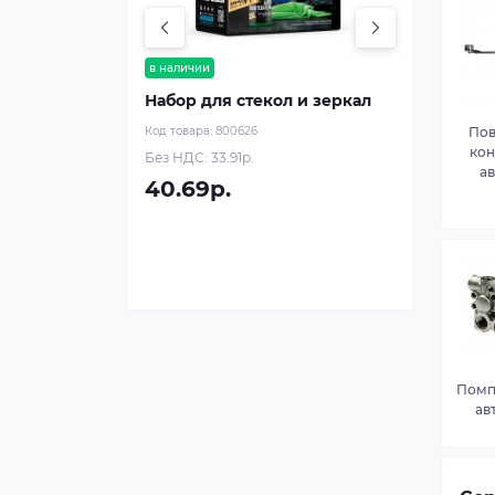
в наличии
Набор для стекол и зеркал
Код товара:
800626
По
кон
Без НДС: 33.91р.
а
40.69р.
Помп
ав