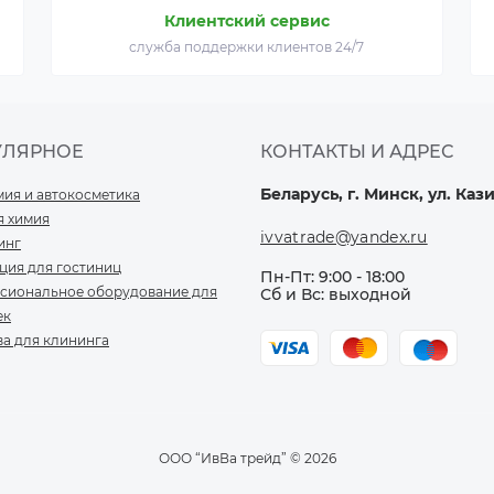
Клиентский сервис
служба поддержки клиентов 24/7
УЛЯРНОЕ
КОНТАКТЫ И АДРЕС
Беларусь, г. Минск, ул. Кази
мия и автокосметика
я химия
ivvatrade@yandex.ru
инг
ция для гостиниц
Пн-Пт: 9:00 - 18:00
сиональное оборудование для
Сб и Вс: выходной
ек
ва для клининга
ООО “ИвВа трейд” © 2026