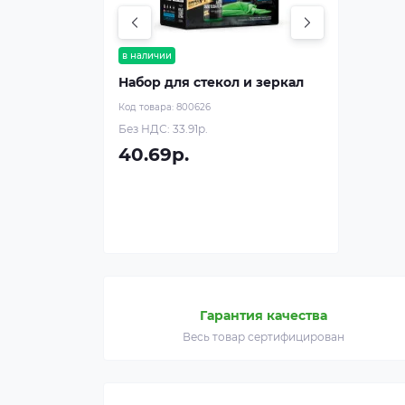
в наличии
Набор для стекол и зеркал
Код товара:
800626
Без НДС: 33.91р.
40.69р.
Гарантия качества
Весь товар сертифицирован