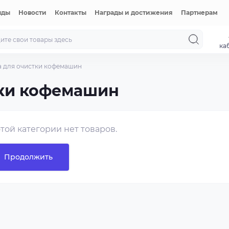
нды
Новости
Контакты
Награды и достижения
Партнерам
ка
а для очистки кофемашин
тки кофемашин
этой категории нет товаров.
Продолжить