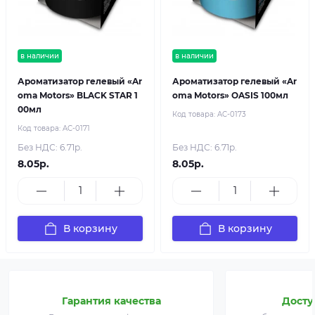
в наличии
в наличии
Ароматизатор гелевый «Ar
Ароматизатор гелевый «Ar
oma Motors» BLACK STAR 1
oma Motors» OASIS 100мл
00мл
Код товара:
AC-0173
Код товара:
AC-0171
Без НДС: 6.71р.
Без НДС: 6.71р.
8.05р.
8.05р.
В корзину
В корзину
Гарантия качества
Досту